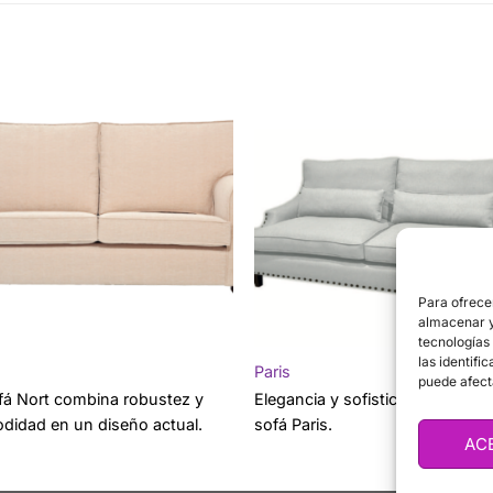
Para ofrece
almacenar y/
tecnologías
las identifi
Paris
puede afect
ofá Nort combina robustez y
Elegancia y sofisticación define
didad en un diseño actual.
sofá Paris.
AC