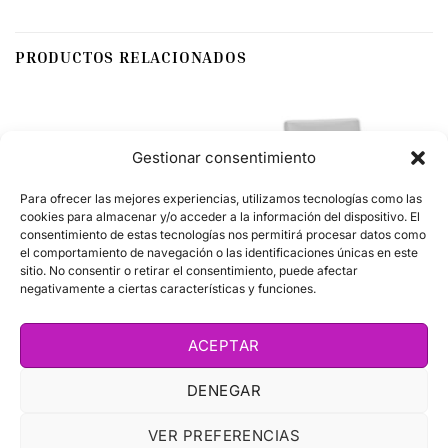
PRODUCTOS RELACIONADOS
Gestionar consentimiento
Para ofrecer las mejores experiencias, utilizamos tecnologías como las
cookies para almacenar y/o acceder a la información del dispositivo. El
consentimiento de estas tecnologías nos permitirá procesar datos como
el comportamiento de navegación o las identificaciones únicas en este
sitio. No consentir o retirar el consentimiento, puede afectar
negativamente a ciertas características y funciones.
Clara
Andrés
La silla Clara ofrece un diseño ligero y
La silla Andrés destaca por su
ACEPTAR
actual, ideal para espacios
diseño funcional y su gran
contemporáneos.
versatilidad, perfecta para
DENEGAR
integrarse en comedores,
cocinas o espacios contract.
VER PREFERENCIAS